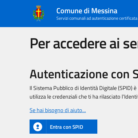
Comune di Messina
Servizi comunali ad autenticazione certificata
Per accedere ai ser
Autenticazione con 
Il Sistema Pubblico di Identità Digitale (SPID) è
utilizza le credenziali che ti ha rilasciato l’Ident
Se hai bisogno di aiuto...
Entra con SPID