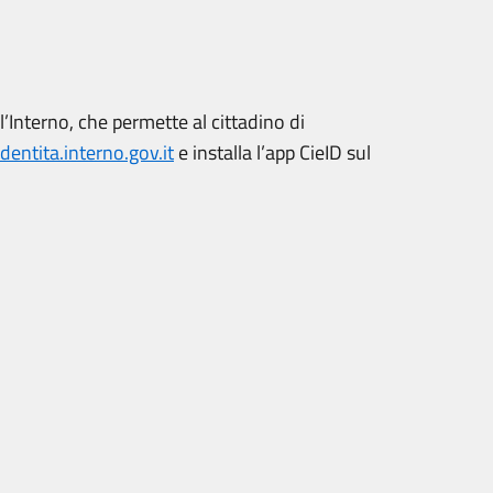
ll’Interno, che permette al cittadino di
entita.interno.gov.it
e installa l’app CieID sul